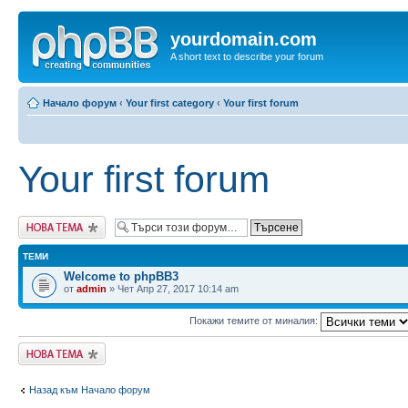
yourdomain.com
A short text to describe your forum
Начало форум
‹
Your first category
‹
Your first forum
Your first forum
Публикувай нова
тема
ТЕМИ
Welcome to phpBB3
от
admin
» Чет Апр 27, 2017 10:14 am
Покажи темите от миналия:
Публикувай нова
тема
Назад към Начало форум