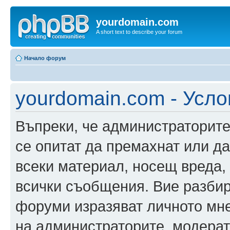
yourdomain.com
A short text to describe your forum
Начало форум
yourdomain.com - Усло
Въпреки, че администраторите
се опитат да премахнат или д
всеки материал, носещ вреда,
всички съобщения. Вие разбир
форуми изразяват личното мне
на администраторите, модерат