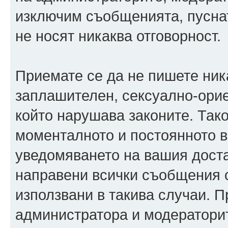
изключим съобщенията, пуснати
не носят никаква отговорност.
Приемате се да не пишете ника
заплашителен, сексуално-орие
който нарушава законите. Так
моменталното и постоянното в
уведомяването на вашия достав
направени всички съобщения с
използвани в такива случаи. П
администратора и модераторит