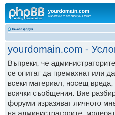
yourdomain.com
A short text to describe your forum
Начало форум
yourdomain.com - Усло
Въпреки, че администраторите
се опитат да премахнат или д
всеки материал, носещ вреда,
всички съобщения. Вие разбир
форуми изразяват личното мне
на администраторите, модерат