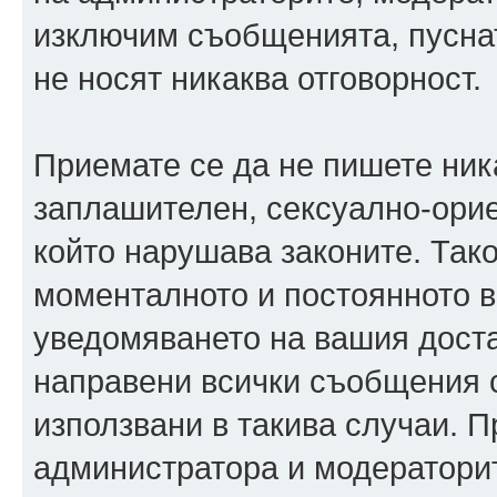
изключим съобщенията, пуснати
не носят никаква отговорност.
Приемате се да не пишете ника
заплашителен, сексуално-орие
който нарушава законите. Так
моменталното и постоянното в
уведомяването на вашия достав
направени всички съобщения с
използвани в такива случаи. П
администратора и модераторит