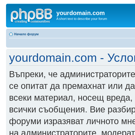
yourdomain.com
A short text to describe your forum
Начало форум
yourdomain.com - Усло
Въпреки, че администраторите
се опитат да премахнат или д
всеки материал, носещ вреда,
всички съобщения. Вие разбир
форуми изразяват личното мне
на администраторите, модерат