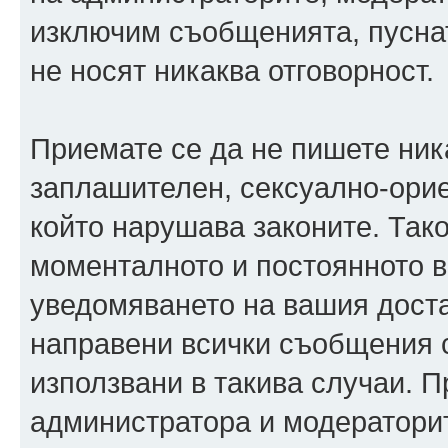
изключим съобщенията, пуснати
не носят никаква отговорност.
Приемате се да не пишете ника
заплашителен, сексуално-орие
който нарушава законите. Так
моменталното и постоянното в
уведомяването на вашия достав
направени всички съобщения с
използвани в такива случаи. П
администратора и модераторит