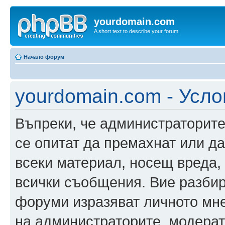
yourdomain.com
A short text to describe your forum
Начало форум
yourdomain.com - Усло
Въпреки, че администраторите
се опитат да премахнат или д
всеки материал, носещ вреда,
всички съобщения. Вие разбир
форуми изразяват личното мне
на администраторите, модерат