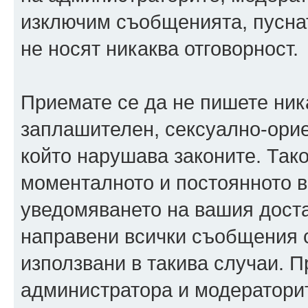
изключим съобщенията, пуснати
не носят никаква отговорност.
Приемате се да не пишете ника
заплашителен, сексуално-орие
който нарушава законите. Так
моменталното и постоянното в
уведомяването на вашия достав
направени всички съобщения с
използвани в такива случаи. П
администратора и модераторит