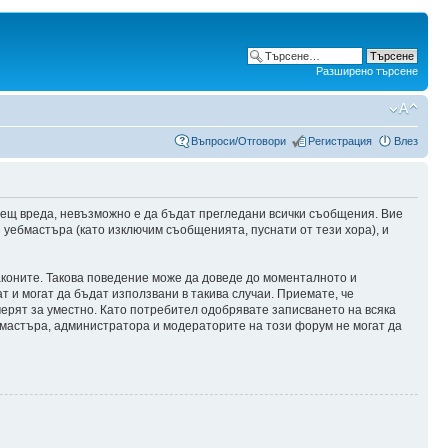
Разширено търсене
Въпроси/Отговори
Регистрация
Влез
сещ вреда, невъзможно е да бъдат прегледани всички съобщения. Вие
уебмастъра (като изключим съобщенията, пуснати от тези хора), и
аконите. Такова поведение може да доведе до моменталното и
т и могат да бъдат използвани в такива случаи. Приемате, че
мерят за уместно. Като потребител одобрявате записването на всяка
бмастъра, администратора и модераторите на този форум не могат да