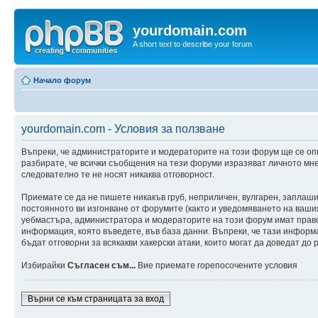
yourdomain.com
A short text to describe your forum
Начало форум
yourdomain.com - Условия за ползване
Въпреки, че администраторите и модераторите на този форум ще се оп
разбирате, че всички съобщения на тези форуми изразяват личното мне
следователно те не носят никаква отговорност.
Приемате се да не пишете никакъв груб, неприличен, вулгарен, заплаш
постоянното ви изгонване от форумите (както и уведомяването на вашия 
уебмастъра, администратора и модераторите на този форум имат правот
информация, която въведете, във база данни. Въпреки, че тази инфор
бъдат отговорни за всякакви хакерски атаки, които могат да доведат до 
Избирайки
Съгласен съм...
Вие приемате горепосочените условия
Върни се към страницата за вход