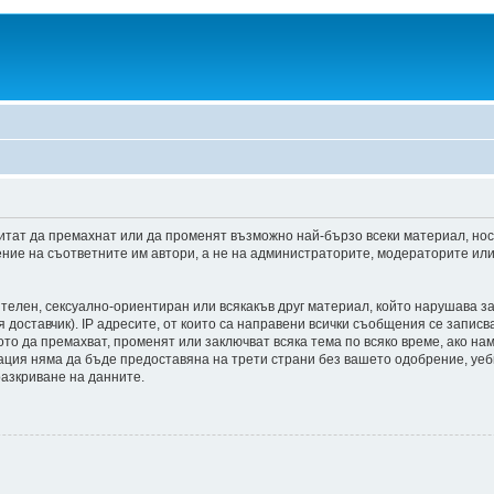
итат да премахнат или да променят възможно най-бързо всеки материал, но
ние на съответните им автори, а не на администраторите, модераторите или 
ителен, сексуално-ориентиран или всякакъв друг материал, който нарушава з
доставчик). IP адресите, от които са направени всички съобщения се записва
о да премахват, променят или заключват всяка тема по всяко време, ако на
мация няма да бъде предоставяна на трети страни без вашето одобрение, уе
разкриване на данните.