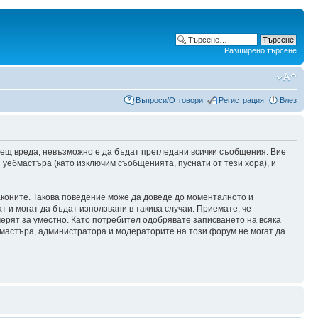
Разширено търсене
Въпроси/Отговори
Регистрация
Влез
сещ вреда, невъзможно е да бъдат прегледани всички съобщения. Вие
уебмастъра (като изключим съобщенията, пуснати от тези хора), и
аконите. Такова поведение може да доведе до моменталното и
т и могат да бъдат използвани в такива случаи. Приемате, че
мерят за уместно. Като потребител одобрявате записването на всяка
бмастъра, администратора и модераторите на този форум не могат да