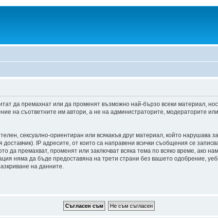
итат да премахнат или да променят възможно най-бързо всеки материал, но
ние на съответните им автори, а не на администраторите, модераторите или 
ителен, сексуално-ориентиран или всякакъв друг материал, който нарушава з
доставчик). IP адресите, от които са направени всички съобщения се записва
о да премахват, променят или заключват всяка тема по всяко време, ако на
мация няма да бъде предоставяна на трети страни без вашето одобрение, уе
разкриване на данните.