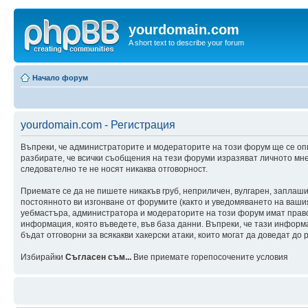
yourdomain.com
A short text to describe your forum
Начало форум
yourdomain.com - Регистрация
Въпреки, че администраторите и модераторите на този форум ще се оп
разбирате, че всички съобщения на тези форуми изразяват личното мне
следователно те не носят никаква отговорност.
Приемате се да не пишете никакъв груб, неприличен, вулгарен, заплаш
постоянното ви изгонване от форумите (както и уведомяването на вашия 
уебмастъра, администратора и модераторите на този форум имат правот
информация, която въведете, във база данни. Въпреки, че тази инфор
бъдат отговорни за всякакви хакерски атаки, които могат да доведат до 
Избирайки
Съгласен съм...
Вие приемате горепосочените условия