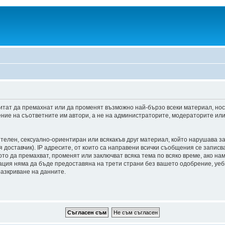
итат да премахнат или да променят възможно най-бързо всеки материал, но
ние на съответните им автори, а не на администраторите, модераторите или 
ителен, сексуално-ориентиран или всякакъв друг материал, който нарушава з
доставчик). IP адресите, от които са направени всички съобщения се записва
о да премахват, променят или заключват всяка тема по всяко време, ако на
мация няма да бъде предоставяна на трети страни без вашето одобрение, уе
разкриване на данните.