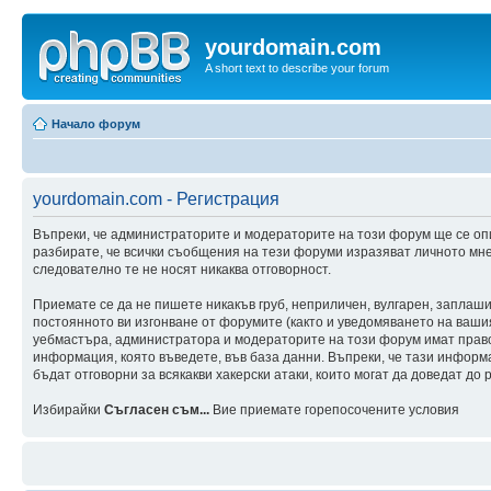
yourdomain.com
A short text to describe your forum
Начало форум
yourdomain.com - Регистрация
Въпреки, че администраторите и модераторите на този форум ще се оп
разбирате, че всички съобщения на тези форуми изразяват личното мне
следователно те не носят никаква отговорност.
Приемате се да не пишете никакъв груб, неприличен, вулгарен, заплаш
постоянното ви изгонване от форумите (както и уведомяването на вашия 
уебмастъра, администратора и модераторите на този форум имат правот
информация, която въведете, във база данни. Въпреки, че тази инфор
бъдат отговорни за всякакви хакерски атаки, които могат да доведат до 
Избирайки
Съгласен съм...
Вие приемате горепосочените условия