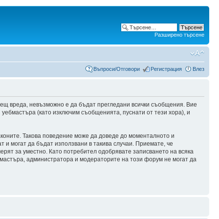
Разширено търсене
Въпроси/Отговори
Регистрация
Влез
сещ вреда, невъзможно е да бъдат прегледани всички съобщения. Вие
уебмастъра (като изключим съобщенията, пуснати от тези хора), и
аконите. Такова поведение може да доведе до моменталното и
т и могат да бъдат използвани в такива случаи. Приемате, че
мерят за уместно. Като потребител одобрявате записването на всяка
бмастъра, администратора и модераторите на този форум не могат да