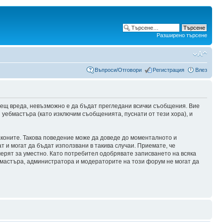
Разширено търсене
Въпроси/Отговори
Регистрация
Влез
сещ вреда, невъзможно е да бъдат прегледани всички съобщения. Вие
уебмастъра (като изключим съобщенията, пуснати от тези хора), и
аконите. Такова поведение може да доведе до моменталното и
т и могат да бъдат използвани в такива случаи. Приемате, че
мерят за уместно. Като потребител одобрявате записването на всяка
бмастъра, администратора и модераторите на този форум не могат да