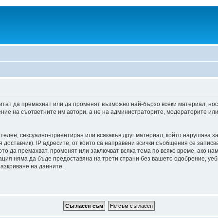
итат да премахнат или да променят възможно най-бързо всеки материал, но
ние на съответните им автори, а не на администраторите, модераторите или 
ителен, сексуално-ориентиран или всякакъв друг материал, който нарушава з
доставчик). IP адресите, от които са направени всички съобщения се записва
о да премахват, променят или заключват всяка тема по всяко време, ако на
мация няма да бъде предоставяна на трети страни без вашето одобрение, уе
разкриване на данните.