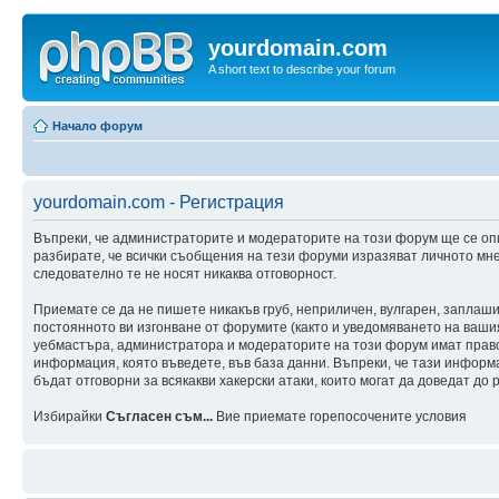
yourdomain.com
A short text to describe your forum
Начало форум
yourdomain.com - Регистрация
Въпреки, че администраторите и модераторите на този форум ще се оп
разбирате, че всички съобщения на тези форуми изразяват личното мне
следователно те не носят никаква отговорност.
Приемате се да не пишете никакъв груб, неприличен, вулгарен, заплаш
постоянното ви изгонване от форумите (както и уведомяването на вашия 
уебмастъра, администратора и модераторите на този форум имат правот
информация, която въведете, във база данни. Въпреки, че тази инфор
бъдат отговорни за всякакви хакерски атаки, които могат да доведат до 
Избирайки
Съгласен съм...
Вие приемате горепосочените условия