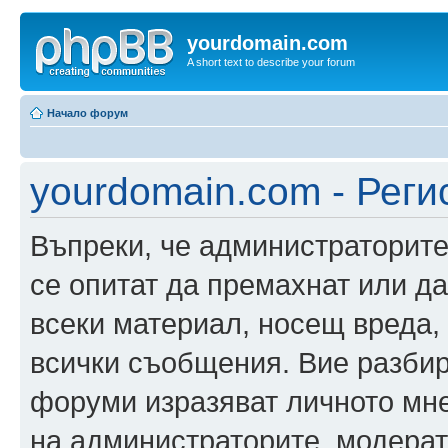
yourdomain.com
A short text to describe your forum
Начало форум
yourdomain.com - Реги
Въпреки, че администраторите
се опитат да премахнат или д
всеки материал, носещ вреда,
всички съобщения. Вие разбир
форуми изразяват личното мне
на администраторите, модерат