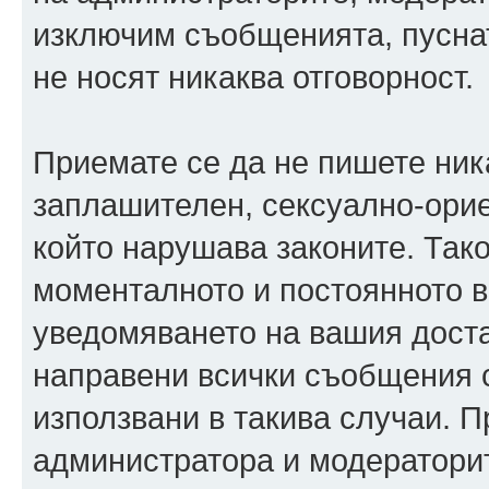
изключим съобщенията, пуснати
не носят никаква отговорност.
Приемате се да не пишете ника
заплашителен, сексуално-орие
който нарушава законите. Так
моменталното и постоянното в
уведомяването на вашия достав
направени всички съобщения с
използвани в такива случаи. П
администратора и модераторит