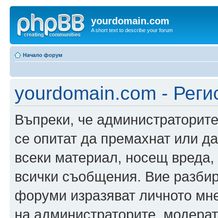
yourdomain.com
A short text to describe your forum
Начало форум
yourdomain.com - Реги
Въпреки, че администраторите
се опитат да премахнат или д
всеки материал, носещ вреда,
всички съобщения. Вие разбир
форуми изразяват личното мне
на администраторите, модерат