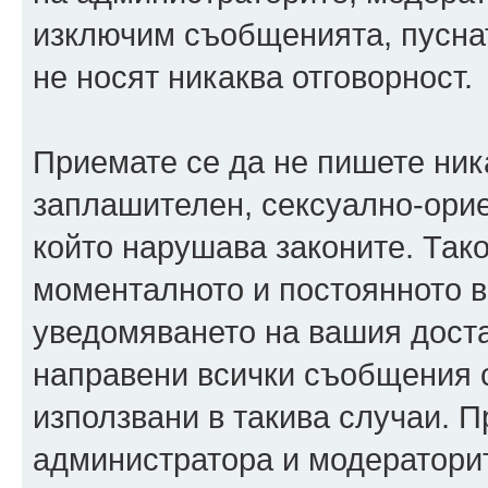
изключим съобщенията, пуснати
не носят никаква отговорност.
Приемате се да не пишете ника
заплашителен, сексуално-орие
който нарушава законите. Так
моменталното и постоянното в
уведомяването на вашия достав
направени всички съобщения с
използвани в такива случаи. П
администратора и модераторит