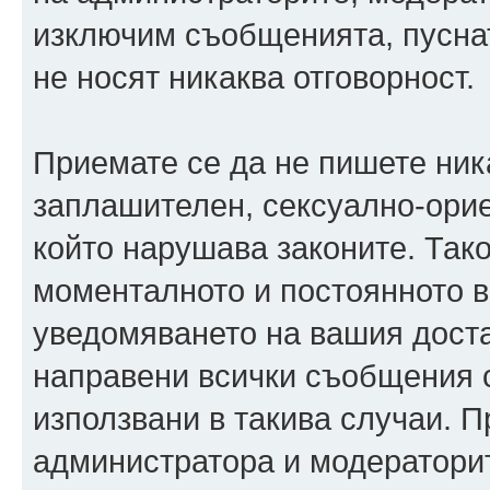
изключим съобщенията, пуснати
не носят никаква отговорност.
Приемате се да не пишете ника
заплашителен, сексуално-орие
който нарушава законите. Так
моменталното и постоянното в
уведомяването на вашия достав
направени всички съобщения с
използвани в такива случаи. П
администратора и модераторит