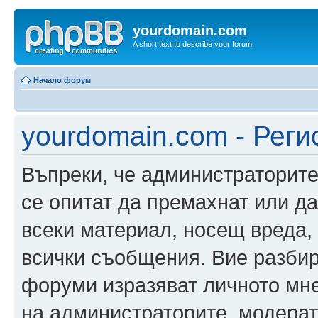
yourdomain.com
A short text to describe your forum
Начало форум
yourdomain.com - Реги
Въпреки, че администраторите
се опитат да премахнат или д
всеки материал, носещ вреда,
всички съобщения. Вие разбир
форуми изразяват личното мне
на администраторите, модерат