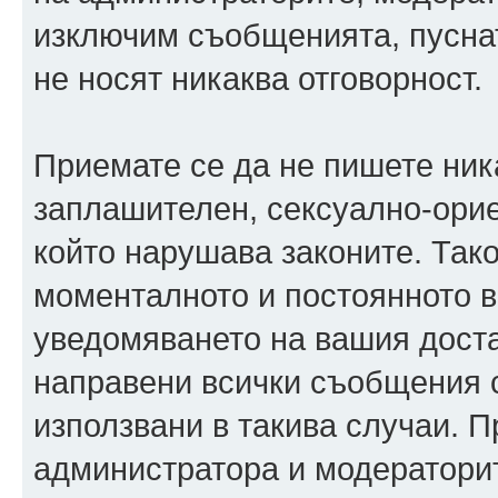
изключим съобщенията, пуснати
не носят никаква отговорност.
Приемате се да не пишете ника
заплашителен, сексуално-орие
който нарушава законите. Так
моменталното и постоянното в
уведомяването на вашия достав
направени всички съобщения с
използвани в такива случаи. П
администратора и модераторит