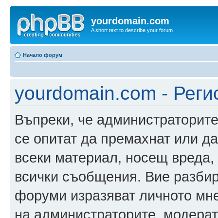
yourdomain.com
A short text to describe your forum
Начало форум
yourdomain.com - Реги
Въпреки, че администраторите
се опитат да премахнат или д
всеки материал, носещ вреда,
всички съобщения. Вие разбир
форуми изразяват личното мне
на администраторите, модерат