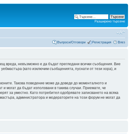
Разширено търсене
Въпроси/Отговори
Регистрация
Влез
сещ вреда, невъзможно е да бъдат прегледани всички съобщения. Вие
уебмастъра (като изключим съобщенията, пуснати от тези хора), и
аконите. Такова поведение може да доведе до моменталното и
т и могат да бъдат използвани в такива случаи. Приемате, че
мерят за уместно. Като потребител одобрявате записването на всяка
бмастъра, администратора и модераторите на този форум не могат да