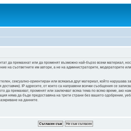
итат да премахнат или да променят възможно най-бързо всеки материал, но
ние на съответните им автори, а не на администраторите, модераторите или 
ителен, сексуално-ориентиран или всякакъв друг материал, който нарушава з
доставчик). IP адресите, от които са направени всички съобщения се записва
о да премахват, променят или заключват всяка тема по всяко време, ако на
мация няма да бъде предоставяна на трети страни без вашето одобрение, уе
разкриване на данните.