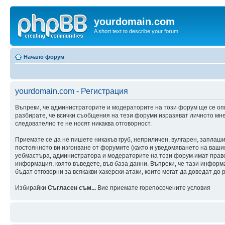
yourdomain.com
A short text to describe your forum
Начало форум
yourdomain.com - Регистрация
Въпреки, че администраторите и модераторите на този форум ще се оп
разбирате, че всички съобщения на тези форуми изразяват личното мне
следователно те не носят никаква отговорност.
Приемате се да не пишете никакъв груб, неприличен, вулгарен, заплаш
постоянното ви изгонване от форумите (както и уведомяването на вашия 
уебмастъра, администратора и модераторите на този форум имат правот
информация, която въведете, във база данни. Въпреки, че тази инфор
бъдат отговорни за всякакви хакерски атаки, които могат да доведат до 
Избирайки
Съгласен съм...
Вие приемате горепосочените условия