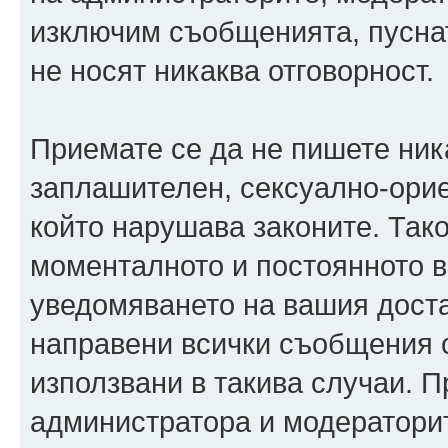
изключим съобщенията, пуснати
не носят никаква отговорност.
Приемате се да не пишете ника
заплашителен, сексуално-орие
който нарушава законите. Так
моменталното и постоянното в
уведомяването на вашия достав
направени всички съобщения с
използвани в такива случаи. П
администратора и модераторит