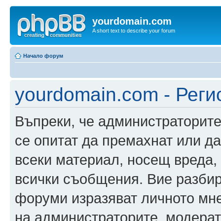
yourdomain.com
A short text to describe your forum
Начало форум
yourdomain.com - Реги
Въпреки, че администраторите
се опитат да премахнат или д
всеки материал, носещ вреда,
всички съобщения. Вие разбир
форуми изразяват личното мне
на администраторите, модерат