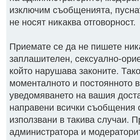
изключим съобщенията, пуснати
не носят никаква отговорност.
Приемате се да не пишете ника
заплашителен, сексуално-орие
който нарушава законите. Так
моменталното и постоянното в
уведомяването на вашия достав
направени всички съобщения с
използвани в такива случаи. П
администратора и модераторит