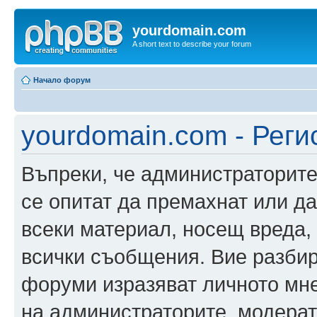
yourdomain.com
A short text to describe your forum
Начало форум
yourdomain.com - Реги
Въпреки, че администраторите
се опитат да премахнат или д
всеки материал, носещ вреда,
всички съобщения. Вие разбир
форуми изразяват личното мне
на администраторите, модерат