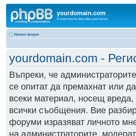
yourdomain.com
A short text to describe your forum
Начало форум
yourdomain.com - Реги
Въпреки, че администраторите
се опитат да премахнат или д
всеки материал, носещ вреда,
всички съобщения. Вие разбир
форуми изразяват личното мне
на администраторите, модерат