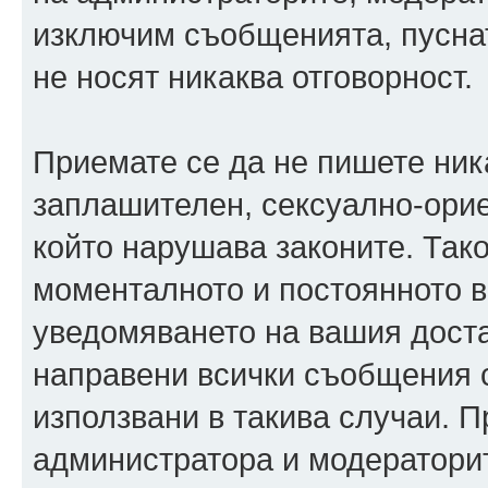
изключим съобщенията, пуснати
не носят никаква отговорност.
Приемате се да не пишете ника
заплашителен, сексуално-орие
който нарушава законите. Так
моменталното и постоянното в
уведомяването на вашия достав
направени всички съобщения с
използвани в такива случаи. П
администратора и модераторит