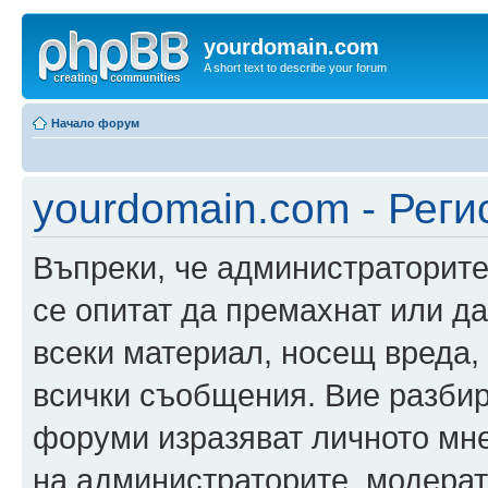
yourdomain.com
A short text to describe your forum
Начало форум
yourdomain.com - Реги
Въпреки, че администраторите
се опитат да премахнат или д
всеки материал, носещ вреда,
всички съобщения. Вие разбир
форуми изразяват личното мне
на администраторите, модерат