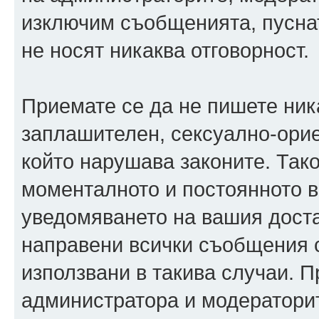
изключим съобщенията, пуснати
не носят никаква отговорност.
Приемате се да не пишете ника
заплашителен, сексуално-орие
който нарушава законите. Так
моменталното и постоянното в
уведомяването на вашия достав
направени всички съобщения с
използвани в такива случаи. П
администратора и модераторит