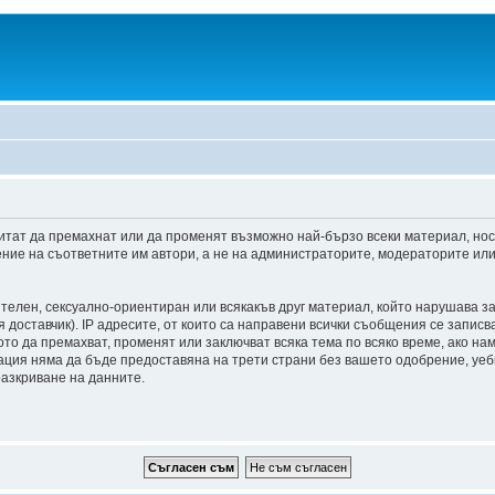
итат да премахнат или да променят възможно най-бързо всеки материал, но
ние на съответните им автори, а не на администраторите, модераторите или 
ителен, сексуално-ориентиран или всякакъв друг материал, който нарушава з
доставчик). IP адресите, от които са направени всички съобщения се записва
о да премахват, променят или заключват всяка тема по всяко време, ако на
мация няма да бъде предоставяна на трети страни без вашето одобрение, уе
разкриване на данните.