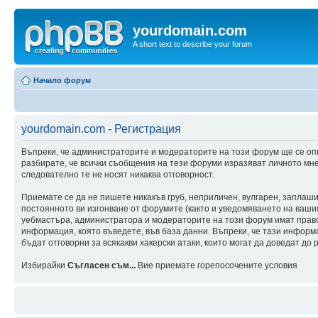
yourdomain.com
A short text to describe your forum
Начало форум
yourdomain.com - Регистрация
Въпреки, че администраторите и модераторите на този форум ще се оп
разбирате, че всички съобщения на тези форуми изразяват личното мне
следователно те не носят никаква отговорност.
Приемате се да не пишете никакъв груб, неприличен, вулгарен, заплаш
постоянното ви изгонване от форумите (както и уведомяването на вашия 
уебмастъра, администратора и модераторите на този форум имат правот
информация, която въведете, във база данни. Въпреки, че тази инфор
бъдат отговорни за всякакви хакерски атаки, които могат да доведат до 
Избирайки
Съгласен съм...
Вие приемате горепосочените условия