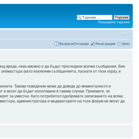
Разширено търсене
Въпроси/Отговори
Регистрация
Влез
сещ вреда, невъзможно е да бъдат прегледани всички съобщения. Вие
уебмастъра (като изключим съобщенията, пуснати от тези хора), и
аконите. Такова поведение може да доведе до моменталното и
т и могат да бъдат използвани в такива случаи. Приемате, че
мерят за уместно. Като потребител одобрявате записването на всяка
бмастъра, администратора и модераторите на този форум не могат да