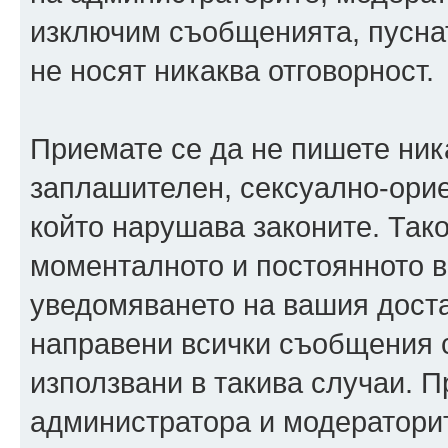
изключим съобщенията, пуснати
не носят никаква отговорност.
Приемате се да не пишете ника
заплашителен, сексуално-орие
който нарушава законите. Так
моменталното и постоянното в
уведомяването на вашия достав
направени всички съобщения с
използвани в такива случаи. П
администратора и модераторит