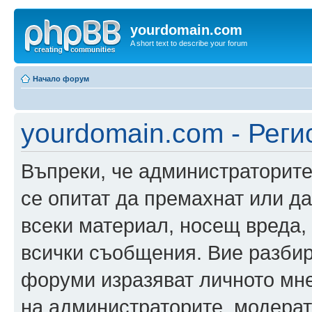
yourdomain.com
A short text to describe your forum
Начало форум
yourdomain.com - Реги
Въпреки, че администраторите
се опитат да премахнат или д
всеки материал, носещ вреда,
всички съобщения. Вие разбир
форуми изразяват личното мне
на администраторите, модерат