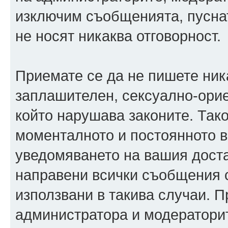
изключим съобщенията, пуснати
не носят никаква отговорност.
Приемате се да не пишете ника
заплашителен, сексуално-орие
който нарушава законите. Так
моменталното и постоянното в
уведомяването на вашия достав
направени всички съобщения с
използвани в такива случаи. П
администратора и модераторит