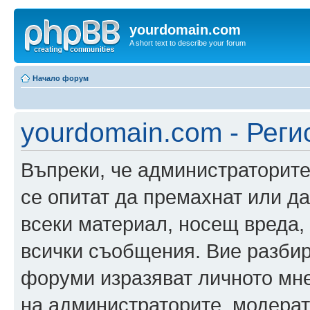
yourdomain.com
A short text to describe your forum
Начало форум
yourdomain.com - Реги
Въпреки, че администраторите
се опитат да премахнат или д
всеки материал, носещ вреда,
всички съобщения. Вие разбир
форуми изразяват личното мне
на администраторите, модерат