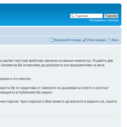
Разширено търсене
Въпроси/Отговори
Регистрация
Влез
са малки текстови файлове свалени на вашия компютър. Първите две
а бисквитка Ви позволява да разберете кои форуми/теми са вече
ирали и сте влезли.
аунта Ви се защитава от законите на държавата в която е хостнат
рмацията в публичния Ви акаунт.
чни пароли. Чрез паролата Вие можете да влезете в акаунта си, пазете