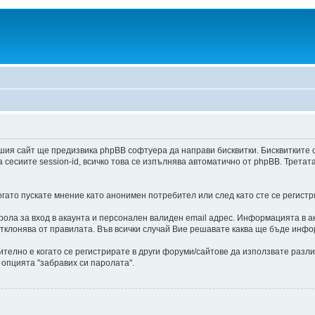
шия сайт ще предизвика phpBB софтуера да направи бисквитки. Бисквитките 
есиите session-id, всичко това се изпълнява автоматично от phpBB. Третат
ато пускате мнение като анонимен потребител или след като сте се регистр
ла за вход в акаунта и персонален валиден email адрес. Информацията в ак
отклонява от правилата. Във всички случай Вие решавате каква ще бъде инфо
ително е когато се регистрирате в други форуми/сайтове да използвате разли
 опцията "забравих си паролата".