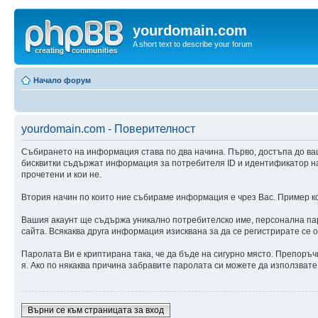
yourdomain.com
A short text to describe your forum
Начало форум
yourdomain.com - Поверителност
Събирането на информация става по два начина. Първо, достъпа до ва
бисквитки съдържат информация за потребителя ID и идентификатор на с
прочетени и кои не.
Втория начин по които ние събираме информация е чрез Вас. Пример ког
Вашия акаунт ще съдържа уникално потребителско име, персонална паро
сайта. Всякаква друга информация изисквана за да се регистрирате се 
Паролата Ви е криптирана така, че да бъде на сигурно място. Препоръч
я. Ако по някаква причина забравите паролата си можете да използвате
Върни се към страницата за вход