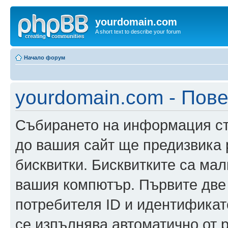
yourdomain.com
A short text to describe your forum
Начало форум
yourdomain.com - Пов
Събирането на информация ста
до вашия сайт ще предизвика
бисквитки. Бисквитките са ма
вашия компютър. Първите две
потребителя ID и идентификато
се изпълнява автоматично от 