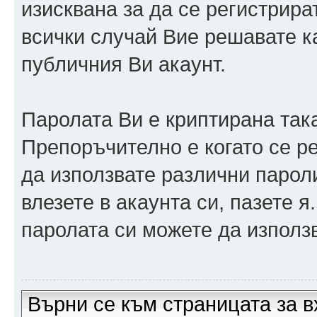
изисквана за да се регистрира
всички случай Вие решавате 
публичния Ви акаунт.
Паролата Ви е криптирана така
Препоръчително е когато се р
да използвате различни парол
влезете в акаунта си, пазете я
паролата си можете да използв
Върни се към страницата за в