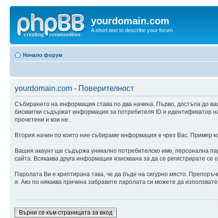
yourdomain.com
A short text to describe your forum
Начало форум
yourdomain.com - Поверителност
Събирането на информация става по два начина. Първо, достъпа до ва
бисквитки съдържат информация за потребителя ID и идентификатор на с
прочетени и кои не.
Втория начин по които ние събираме информация е чрез Вас. Пример ког
Вашия акаунт ще съдържа уникално потребителско име, персонална паро
сайта. Всякаква друга информация изисквана за да се регистрирате се 
Паролата Ви е криптирана така, че да бъде на сигурно място. Препоръч
я. Ако по някаква причина забравите паролата си можете да използвате
Върни се към страницата за вход