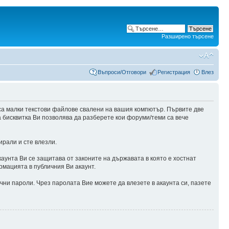
Разширено търсене
Въпроси/Отговори
Регистрация
Влез
са малки текстови файлове свалени на вашия компютър. Първите две
а бисквитка Ви позволява да разберете кои форуми/теми са вече
ирали и сте влезли.
аунта Ви се защитава от законите на държавата в която е хостнат
рмацията в публичния Ви акаунт.
чни пароли. Чрез паролата Вие можете да влезете в акаунта си, пазете