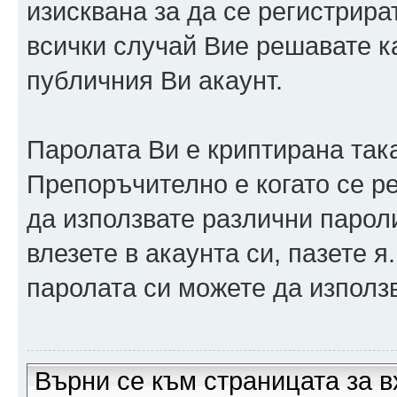
изисквана за да се регистрира
всички случай Вие решавате 
публичния Ви акаунт.
Паролата Ви е криптирана така
Препоръчително е когато се р
да използвате различни парол
влезете в акаунта си, пазете я
паролата си можете да използв
Върни се към страницата за в