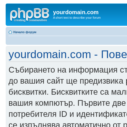
yourdomain.com
A short text to describe your forum
Начало форум
yourdomain.com - Пов
Събирането на информация ста
до вашия сайт ще предизвика
бисквитки. Бисквитките са ма
вашия компютър. Първите две
потребителя ID и идентификато
се изпълнява автоматично от 