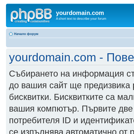
yourdomain.com
A short text to describe your forum
Начало форум
yourdomain.com - Пов
Събирането на информация ста
до вашия сайт ще предизвика
бисквитки. Бисквитките са ма
вашия компютър. Първите две
потребителя ID и идентификато
се изпълнява автоматично от 