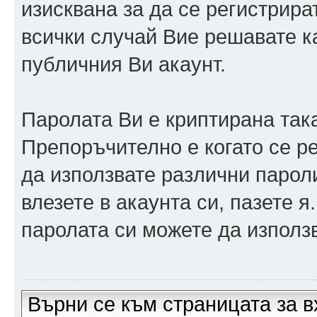
изисквана за да се регистрира
всички случай Вие решавате 
публичния Ви акаунт.
Паролата Ви е криптирана така
Препоръчително е когато се р
да използвате различни парол
влезете в акаунта си, пазете я
паролата си можете да използв
Върни се към страницата за в