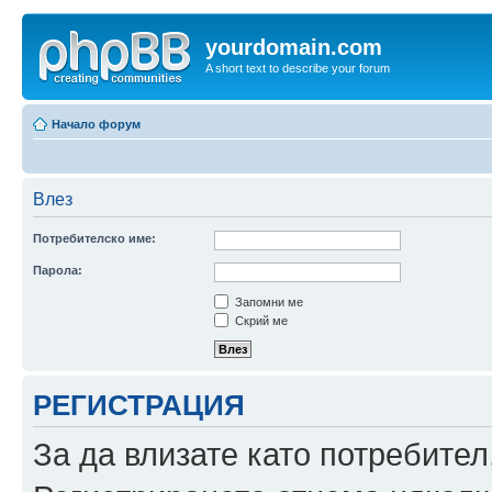
yourdomain.com
A short text to describe your forum
Начало форум
Влез
Потребителско име:
Парола:
Запомни ме
Скрий ме
РЕГИСТРАЦИЯ
За да влизате като потребител