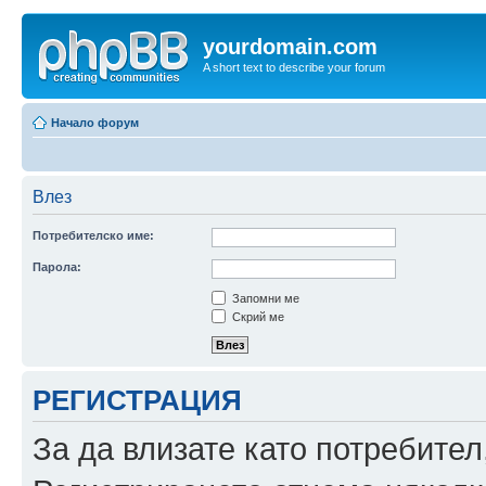
yourdomain.com
A short text to describe your forum
Начало форум
Влез
Потребителско име:
Парола:
Запомни ме
Скрий ме
РЕГИСТРАЦИЯ
За да влизате като потребител