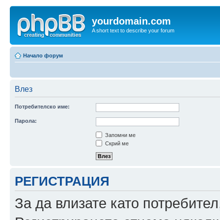
yourdomain.com
A short text to describe your forum
Начало форум
Влез
Потребителско име:
Парола:
Запомни ме
Скрий ме
РЕГИСТРАЦИЯ
За да влизате като потребител