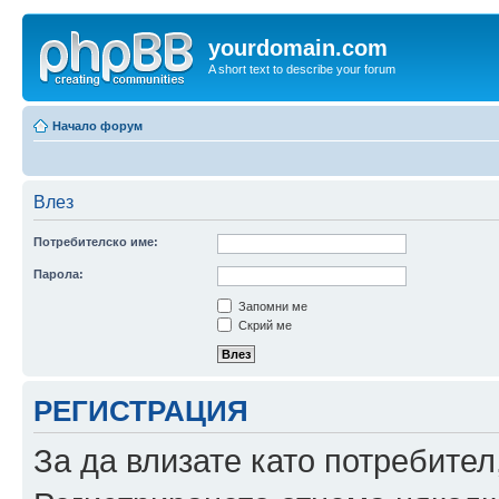
yourdomain.com
A short text to describe your forum
Начало форум
Влез
Потребителско име:
Парола:
Запомни ме
Скрий ме
РЕГИСТРАЦИЯ
За да влизате като потребител