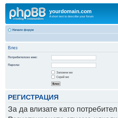
yourdomain.com
A short text to describe your forum
Начало форум
Влез
Потребителско име:
Парола:
Запомни ме
Скрий ме
РЕГИСТРАЦИЯ
За да влизате като потребител