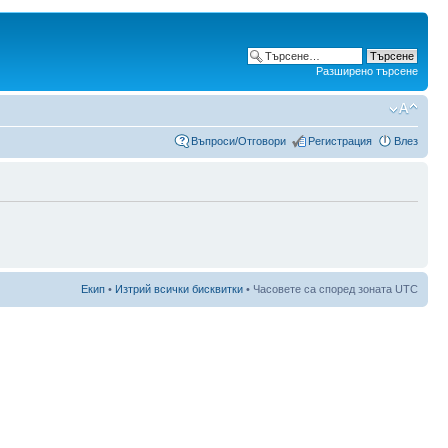
Разширено търсене
Въпроси/Отговори
Регистрация
Влез
Екип
•
Изтрий всички бисквитки
• Часовете са според зоната UTC