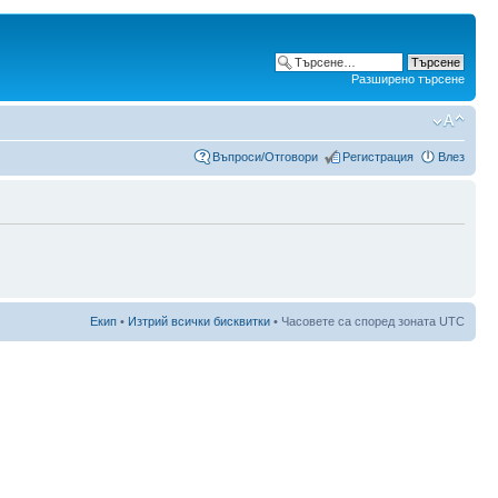
Разширено търсене
Въпроси/Отговори
Регистрация
Влез
Екип
•
Изтрий всички бисквитки
• Часовете са според зоната UTC