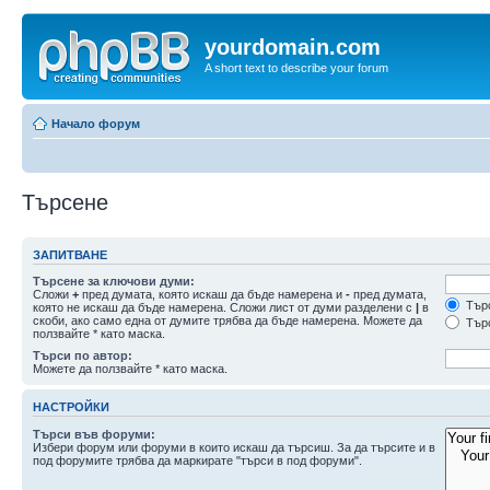
yourdomain.com
A short text to describe your forum
Начало форум
Търсене
ЗАПИТВАНЕ
Търсене за ключови думи:
Сложи
+
пред думата, която искаш да бъде намерена и
-
пред думата,
Търс
която не искаш да бъде намерена. Сложи лист от думи разделени с
|
в
скоби, ако само една от думите трябва да бъде намерена. Можете да
Търс
ползвайте * като маска.
Търси по автор:
Можете да ползвайте * като маска.
НАСТРОЙКИ
Търси във форуми:
Избери форум или форуми в които искаш да търсиш. За да търсите и в
под форумите трябва да маркирате "търси в под форуми".