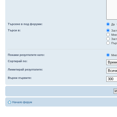
Търсене в под форуми:
Да
Търси в:
Загл
Мне
Загл
Първ
Покажи резултатите като:
Мне
Сортирай по:
Лимитирай резултатите:
Върни първите:
Начало форум