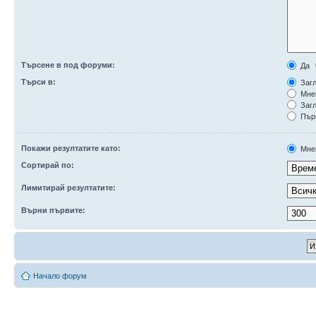
Търсене в под форуми:
Да
Търси в:
Загл
Мне
Загл
Първ
Покажи резултатите като:
Мне
Сортирай по:
Лимитирай резултатите:
Върни първите:
Начало форум