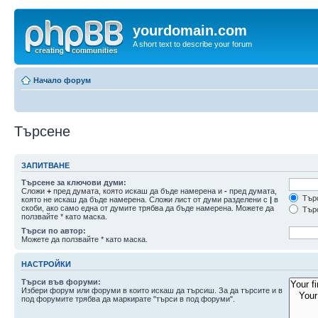
yourdomain.com
A short text to describe your forum
Начало форум
Търсене
ЗАПИТВАНЕ
Търсене за ключови думи:
Сложи
+
пред думата, която искаш да бъде намерена и
-
пред думата,
Търс
която не искаш да бъде намерена. Сложи лист от думи разделени с
|
в
скоби, ако само една от думите трябва да бъде намерена. Можете да
Търс
ползвайте * като маска.
Търси по автор:
Можете да ползвайте * като маска.
НАСТРОЙКИ
Търси във форуми:
Избери форум или форуми в които искаш да търсиш. За да търсите и в
под форумите трябва да маркирате "търси в под форуми".