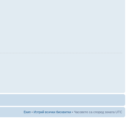
Екип
•
Изтрий всички бисквитки
• Часовете са според зоната UTC