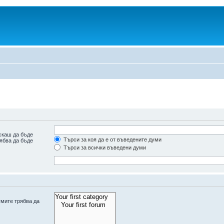
скаш да бъде
Търси за коя да е от въведените думи
рябва да бъде
Търси за всички въведени думи
умите трябва да