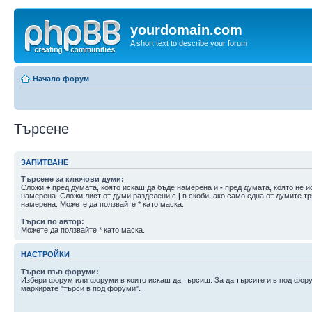
yourdomain.com
A short text to describe your forum
Начало форум
Търсене
ЗАПИТВАНЕ
Търсене за ключови думи:
Сложи
+
пред думата, която искаш да бъде намерена и
-
пред думата, която не и
намерена. Сложи лист от думи разделени с
|
в скоби, ако само една от думите т
намерена. Можете да ползвайте * като маска.
Търси по автор:
Можете да ползвайте * като маска.
НАСТРОЙКИ
Търси във форуми:
Избери форум или форуми в които искаш да търсиш. За да търсите и в под фор
маркирате "търси в под форуми".