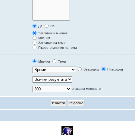
Да
Не
Заглавия и мнения
Мнения
Заглавия на теми
Първото мнение на тема
Мнения
Теми
Възходящ
Низходящ
знака на мнението