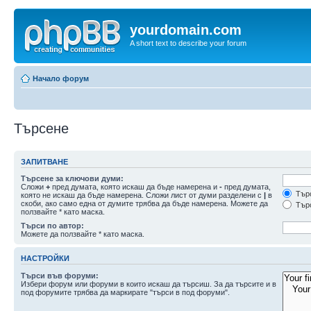
yourdomain.com
A short text to describe your forum
Начало форум
Търсене
ЗАПИТВАНЕ
Търсене за ключови думи:
Сложи
+
пред думата, която искаш да бъде намерена и
-
пред думата,
Търс
която не искаш да бъде намерена. Сложи лист от думи разделени с
|
в
скоби, ако само една от думите трябва да бъде намерена. Можете да
Търс
ползвайте * като маска.
Търси по автор:
Можете да ползвайте * като маска.
НАСТРОЙКИ
Търси във форуми:
Избери форум или форуми в които искаш да търсиш. За да търсите и в
под форумите трябва да маркирате "търси в под форуми".