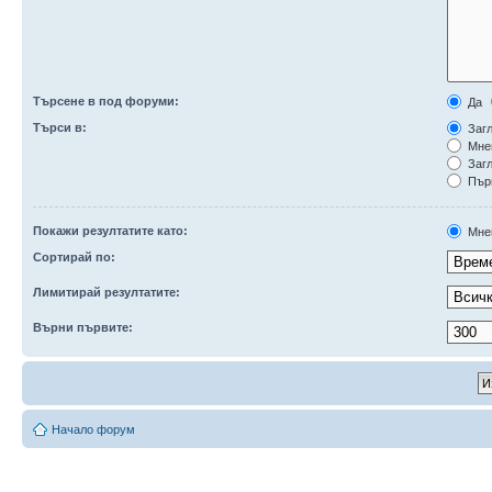
Търсене в под форуми:
Да
Търси в:
Загл
Мне
Загл
Първ
Покажи резултатите като:
Мне
Сортирай по:
Лимитирай резултатите:
Върни първите:
Начало форум