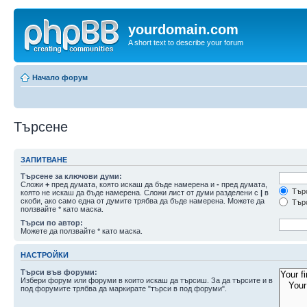
yourdomain.com
A short text to describe your forum
Начало форум
Търсене
ЗАПИТВАНЕ
Търсене за ключови думи:
Сложи
+
пред думата, която искаш да бъде намерена и
-
пред думата,
Търс
която не искаш да бъде намерена. Сложи лист от думи разделени с
|
в
скоби, ако само една от думите трябва да бъде намерена. Можете да
Търс
ползвайте * като маска.
Търси по автор:
Можете да ползвайте * като маска.
НАСТРОЙКИ
Търси във форуми:
Избери форум или форуми в които искаш да търсиш. За да търсите и в
под форумите трябва да маркирате "търси в под форуми".