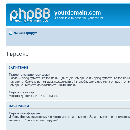
yourdomain.com
A short text to describe your forum
Начало форум
Търсене
ЗАПИТВАНЕ
Търсене за ключови думи:
Сложи
+
пред думата, която искаш да бъде намерена и
-
пред думата, която не и
намерена. Сложи лист от думи разделени с
|
в скоби, ако само една от думите т
намерена. Можете да ползвайте * като маска.
Търси по автор:
Можете да ползвайте * като маска.
НАСТРОЙКИ
Търси във форуми:
Избери форум или форуми в които искаш да търсиш. За да търсите и в под фор
маркирате "търси в под форуми".