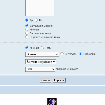
Да
Не
Заглавия и мнения
Мнения
Заглавия на теми
Първото мнение на тема
Мнения
Теми
Възходящ
Низходящ
знака на мнението