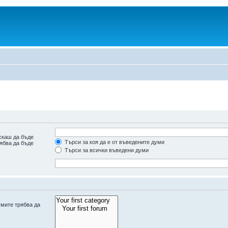
скаш да бъде
Търси за коя да е от въведените думи
рябва да бъде
Търси за всички въведени думи
умите трябва да