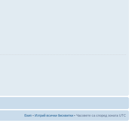
Екип
•
Изтрий всички бисквитки
• Часовете са според зоната UTC