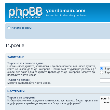
yourdomain.com
A short text to describe your forum
Начало форум
Търсене
ЗАПИТВАНЕ
Търсене за ключови думи:
Сложи
+
пред думата, която искаш да бъде намерена и
-
пред думата,
Търс
която не искаш да бъде намерена. Сложи лист от думи разделени с
|
в
скоби, ако само една от думите трябва да бъде намерена. Можете да
Търс
ползвайте * като маска.
Търси по автор:
Можете да ползвайте * като маска.
НАСТРОЙКИ
Търси във форуми:
Избери форум или форуми в които искаш да търсиш. За да търсите и в
под форумите трябва да маркирате "търси в под форуми".