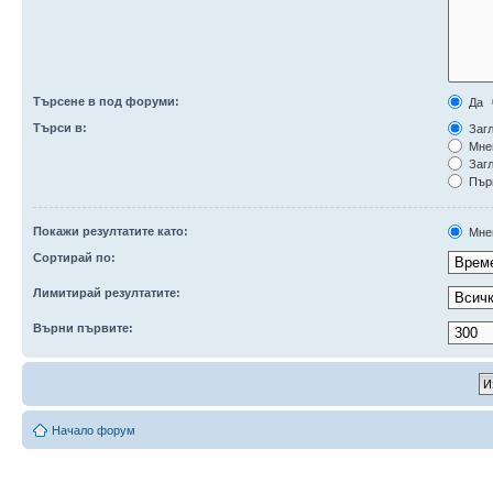
Търсене в под форуми:
Да
Търси в:
Загл
Мне
Загл
Първ
Покажи резултатите като:
Мне
Сортирай по:
Лимитирай резултатите:
Върни първите:
Начало форум