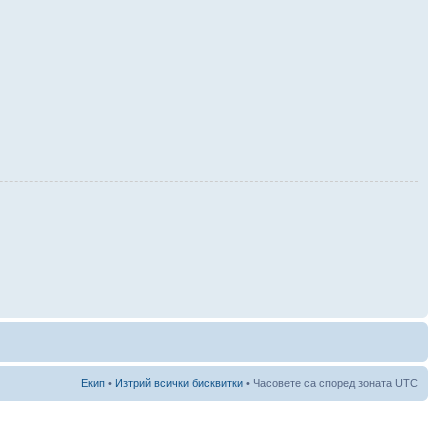
Екип
•
Изтрий всички бисквитки
• Часовете са според зоната UTC