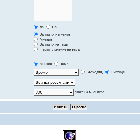
Да
Не
Заглавия и мнения
Мнения
Заглавия на теми
Първото мнение на тема
Мнения
Теми
Възходящ
Низходящ
знака на мнението