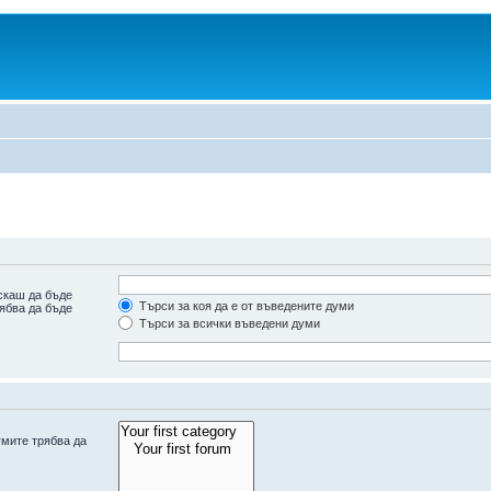
скаш да бъде
Търси за коя да е от въведените думи
рябва да бъде
Търси за всички въведени думи
умите трябва да