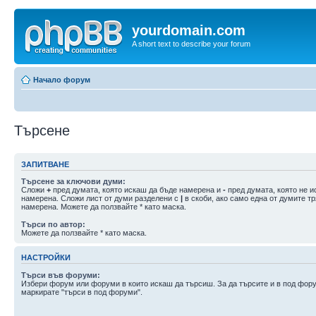
yourdomain.com
A short text to describe your forum
Начало форум
Търсене
ЗАПИТВАНЕ
Търсене за ключови думи:
Сложи
+
пред думата, която искаш да бъде намерена и
-
пред думата, която не и
намерена. Сложи лист от думи разделени с
|
в скоби, ако само една от думите т
намерена. Можете да ползвайте * като маска.
Търси по автор:
Можете да ползвайте * като маска.
НАСТРОЙКИ
Търси във форуми:
Избери форум или форуми в които искаш да търсиш. За да търсите и в под фор
маркирате "търси в под форуми".