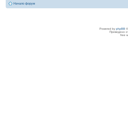
Начало форум
Powered by
phpBB
©
Преведено о
free 