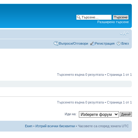
Разширено търсене
Въпроси/Отговори
Регистрация
Влез
Търсенето върна 0 резултата • Страница
1
от
1
Търсенето върна 0 резултата • Страница
1
от
1
Иди на:
Екип
•
Изтрий всички бисквитки
• Часовете са според зоната UTC