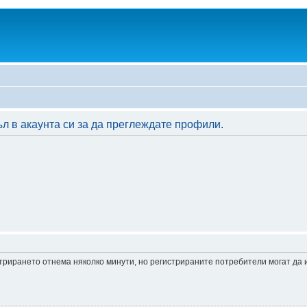
л в акаунта си за да преглеждате профили.
истрирането отнема няколко минути, но регистрираните потребители могат да