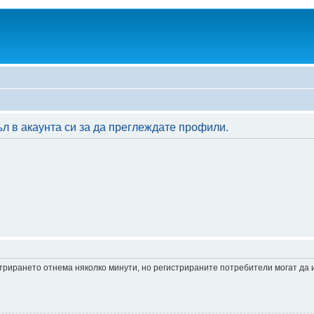
л в акаунта си за да преглеждате профили.
истрирането отнема няколко минути, но регистрираните потребители могат да