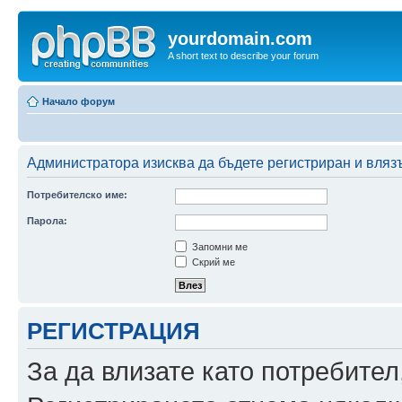
yourdomain.com
A short text to describe your forum
Начало форум
Администратора изисква да бъдете регистриран и влязъ
Потребителско име:
Парола:
Запомни ме
Скрий ме
РЕГИСТРАЦИЯ
За да влизате като потребител