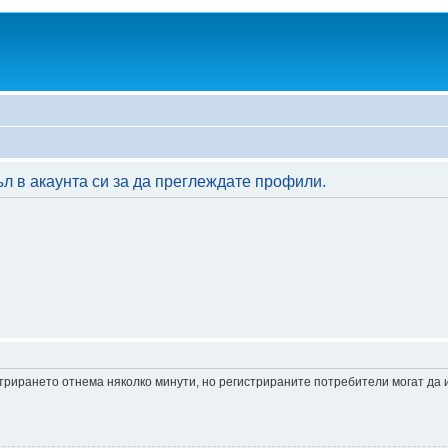
л в акаунта си за да преглеждате профили.
истрирането отнема няколко минути, но регистрираните потребители могат да