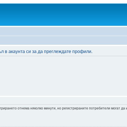
л в акаунта си за да преглеждате профили.
истрирането отнема няколко минути, но регистрираните потребители могат да