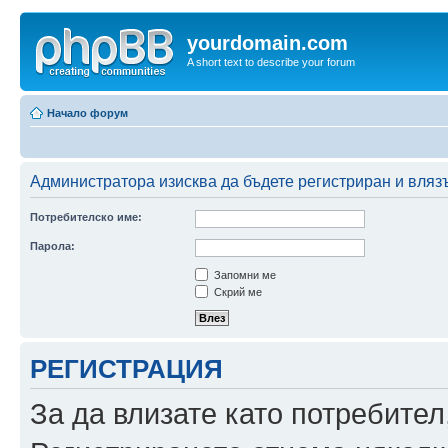
yourdomain.com
A short text to describe your forum
Начало форум
Администратора изисква да бъдете регистриран и влязъл
Потребителско име:
Парола:
Запомни ме
Скрий ме
РЕГИСТРАЦИЯ
За да влизате като потребител