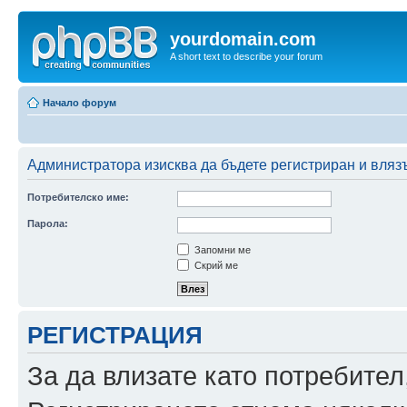
yourdomain.com
A short text to describe your forum
Начало форум
Администратора изисква да бъдете регистриран и влязъл
Потребителско име:
Парола:
Запомни ме
Скрий ме
РЕГИСТРАЦИЯ
За да влизате като потребител